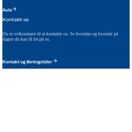
Aula
Kontakt os
Du er velkommen til at kontakte os. Se hvordan og hvornår på
dagen du kan få fat på os.
Kontakt og åbningstider
Fælles feriepasning
Hvis vi forventer et lavt fremmøde i ferieperioderne, bliver der
arrangeret fælles feriepasning.
Fælles feriepasning
Sygdom og fravær