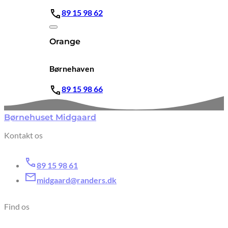
89 15 98 62
Orange
Børnehaven
89 15 98 66
Børnehuset Midgaard
Kontakt os
89 15 98 61
midgaard@randers.dk
Find os