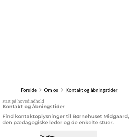
Forside
Om os
Kontakt og åbningstider
start på hovedindhold
senest opdateret 9. februar 2026
Kontakt og åbningstider
Find kontaktoplysninger til Børnehuset Midgaard,
den pædagogiske leder og de enkelte stuer.
Telefon